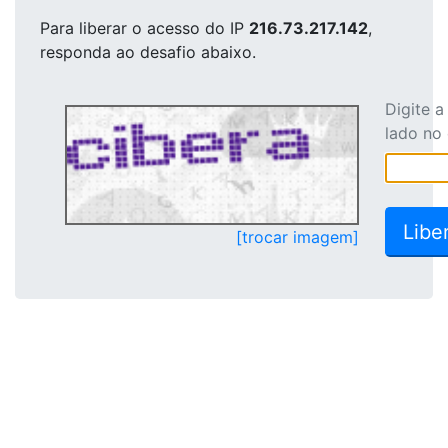
Para liberar o acesso
do IP
216.73.217.142
,
responda ao desafio abaixo.
Digite 
lado no
[trocar imagem]